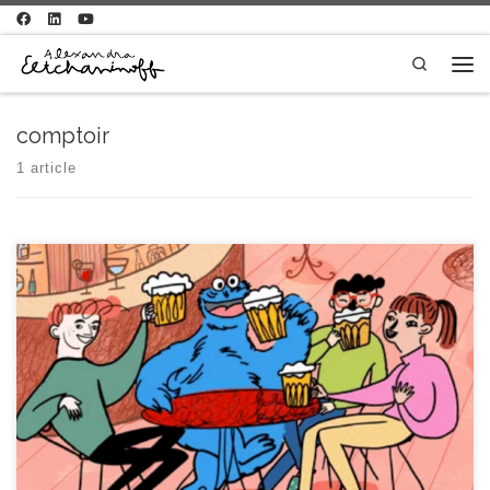
Passer au contenu
Search
Men
comptoir
1 article
Je lance les soirées « Lala au comptoir », une nouvelle façon de se
rencontrer ! En bref : des soirées d’échanges informels autour d’un
verre au bar associatif du tiers lieu Parade à Arles un jeudi soir par mois,
où je serai présente et vient qui veut échanger et poser sa […]