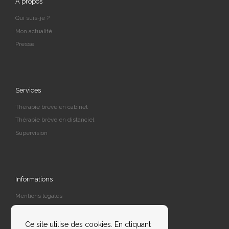
A propos
Qui suis-je ?
Mon actualité
Presse
Services
Thérapie brève en cabinet
Thérapie brève en distanciel
Supervision
Informations
Mentions légales
Politique de confidentialité
Me contacter
Ce site utilise des cookies. En cliquant