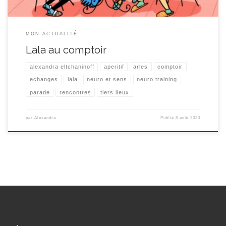
MON ACTUALITÉ
Lala au comptoir
alexandra eltchaninoff
aperitif
arles
comptoir
echanges
lala
neuro et sens
neuro training
parade
rencontres
tiers lieux
par
Alexandra
Publié
8 août 2023